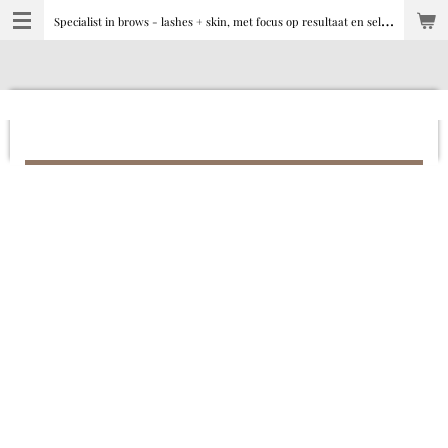
S
pecialist in brows - lashes + skin, met focus op resultaat en selfcare
Ga
direct
naar
de
hoofdinhoud