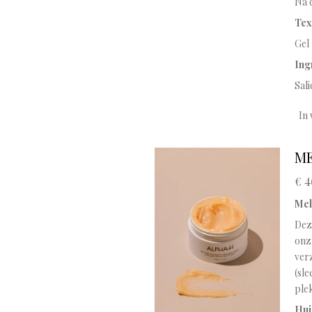
Na 
Tex
Gel 
Ing
Sali
In
ME
€ 4
Mel
Dez
onz
ver
(sl
plek
Hui