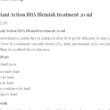
stant Action BHA Blemish treatment 20 ml
5,95
tant Action BHA Blemish treatment 20 ml
ontstekingen, pukkeltjes of puistjes is deze SOS gel de uitkomst. Je stipt 
. Door de combinatie van s
alicylzuur (2%), zink, niacinamide (4%), orega
lling of roodheid direct afnemen.
dtype
 huidtypen.
normale huid
vette huid
acne huid
gecombineerde huid
rijpere huid
ruik