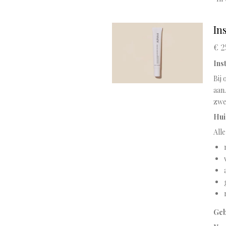
In
€ 2
Ins
Bij 
aan
zwe
Hui
Alle
Geb