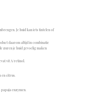
rengen. Je huid kan iets tintelen of
oduct daarom altijd in combinatie
e zuren je huid gevoelig maken
at vit A/retinol.
 en citrus.
n papaja enzymen.