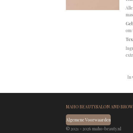
Alle
mas
Geb
om 
Tex
Ingr
extr
In
MAHO BEAUTYSALON AND BROWB
Algemene Voorwaarden
© 2021 - 2026 maho-beauty.nl