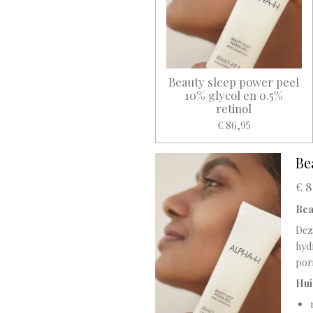
Beauty sleep power peel
10% glycol en 0.5%
retinol
€ 86,95
Be
€ 8
Bea
Deze
hydr
pori
Hui