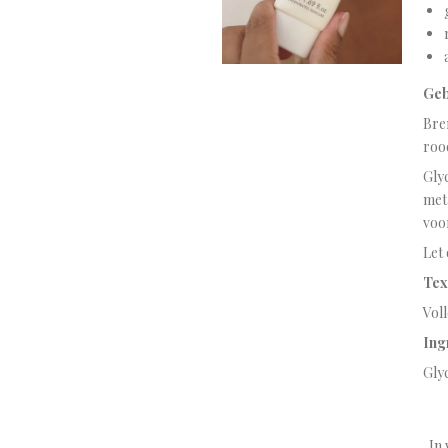
Geb
Bre
roo
Gly
met
voo
Let 
Tex
Voll
Ing
Gly
In