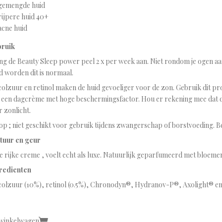
gemengde huid
rijpere huid 40+
acne huid
ruik
ng de Beauty Sleep power peel 2 x per week aan. Niet rondom je ogen aanb
d worden dit is normaal.
colzuur en retinol maken de huid gevoeliger voor de zon. Gebruik dit pr
 een dagcrème met hoge beschermingsfactor.
Hou er rekening mee dat d
r zonlicht.
op ; niet geschikt voor gebruik tijdens zwangerschap of borstvoeding. Bev
tuur en geur
e rijke creme , voelt echt als luxe. Natuurlijk geparfumeerd met bloemen
redienten
colzuur (10%), retinol (0.5%), Chronodyn®, Hydranov-P®, Axolight® e
 winkelwagen