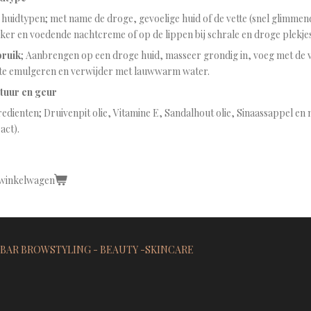
 huidtypen; met name de droge, gevoelige huid of de vette (snel glimmen
ker en voedende nachtcreme of op de lippen bij schrale en droge plekjes
ruik
; Aanbrengen op een droge huid, masseer grondig in, voeg met de 
te emulgeren en verwijder met lauwwarm water.
tuur en geur
edienten; Druivenpit olie, Vitamine E, Sandalhout olie, Sinaassappel en m
act).
 winkelwagen
AR BROWSTYLING - BEAUTY -SKINCARE