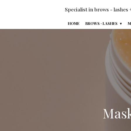
Ga
Specialist in brows - lashes 
direct
naar
HOME
BROWS · LASHES
M
de
hoofdinhoud
Mask