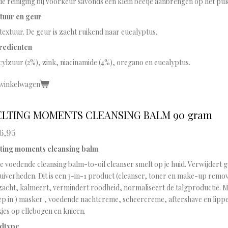
de reiniging bij voorkeur savonds een klein beetje aanbrengen op het puk
tuur en geur
textuur. De geur is zacht ruikend naar eucalyptus.
redienten
cylzuur (2%), zink, niacinamide (4%), oregano en eucalyptus.
 winkelwagen
LTING MOMENTS CLEANSING BALM 90 gram
6,95
ting moments cleansing balm
e voedende cleansing balm-to-oil cleanser smelt op je huid. Verwijdert
uiverheden. Dit is een 3-in-1 product (cleanser, toner en make-up remove
zacht, kalmeert, vermindert roodheid, normaliseert de talgproductie. Mu
eep in ) masker , voedende nachtcreme, scheercreme, aftershave en lip
jes op ellebogen en knieen.
dtype