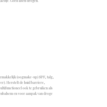
keltje. Goed laten drogen.
 gemakkelijk (oogmake-up) SPF, talg,
r). Herstelt de huid barriere,
ltifunctioneel ook te gebruiken als
penbalsem en voor aanpak van droge