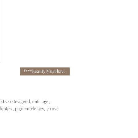
****Beauty Must have.
rkt verstevigend, anti-age,
lijntjes, pigmentvlekjes, grove