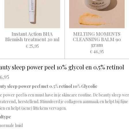
Instant Action BHA
MELTING MOMENTS
Blemish treatment 20 ml
CLEANSING BALM 90
gram
€ 25,95
€ 46,95
auty sleep power peel 10% glycol en 0.5% retinol
6,95
uty sleep power peel met 0.5% retinol 10% Glycolic
 power peel is een must have in je skincare routine. De beauty sleep we
aterend, herstellend. Stimuleerd je collageen aanmaak en helpt bij fijne 
en en helpt (acne) littekens vervagen.
dtype
normale huid