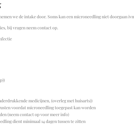
g
nemen we de intake door. Soms kan een microneedling niet doorgaan ivm
ies, bij vragen neem contact op.
nfectie
p))
derdrukkende medicijnen, (overleg met huisarts))
 rusten voordat microneedling toegepast kan worden
rden (neem contact op voor meer info)
dling dient minimaal 14 dagen tussen te zitten