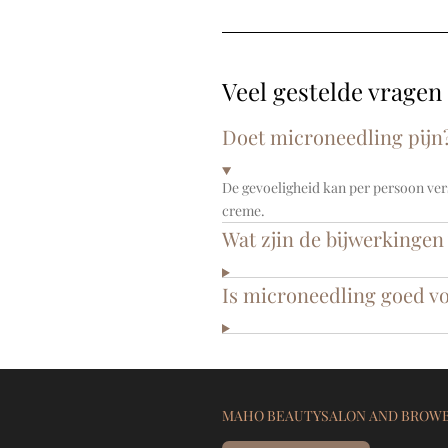
Veel gestelde vragen
Doet microneedling pijn
De gevoeligheid kan per persoon ver
creme.
Wat zjin de bijwerkinge
Is microneedling goed vo
MAHO BEAUTYSALON AND BROWB