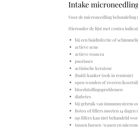
Intake microneedlin
Voor de microneedling behandeling 
Hieronder de lijst met contra indicat
bij een huidinfectie of schimmeli
actieve acne
actieve rosacea
psoriases
actinische keratose
(huid) kanker (ook in remissie)
open wonden of zweren (koortsli
bloedstollingsproblemen
diabetes
bij gebruik van imuumsysteem on
Botox of fillers moeten 14 dagen
op fillers kan niet behandeld wo
tussen harsen /waxen en micronee