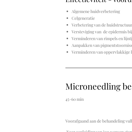
Algemene huidverbetering
Celgeneratie
Verbetering van de huidstructuu
Versteviging van de epidermis bi
Verminderen van rimpels en lijnt
Aanpakken van pigmentstoornis
Verminderen van oppervlakkige li
Microneedling be
45-60 min
Voorafgaand aan de behandeling vul
Naar aanleiding van jou wensen sta