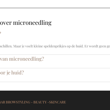
 over microneedling
?
schillen. Maar je voelt kleine speldenprikjes op de huid. Er wordt geen
n van microneedling?
or je huid?
AR BROWSTYLING - BEAUTY -SKINCARE