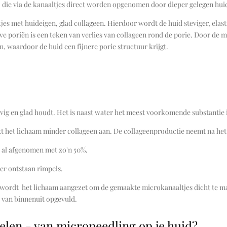
 die via de kanaaltjes direct worden opgenomen door dieper gelegen hui
tjes met huideigen, glad collageen. Hierdoor wordt de huid steviger, elasti
e poriën is een teken van verlies van collageen rond de porie. Door de
n, waardoor de huid een fijnere porie structuur krijgt.
tevig en glad houdt. Het is naast water het meest voorkomende substantie 
het lichaam minder collageen aan. De collageenproductie neemt na het 4
e al afgenomen met zo'n 50%.
er ontstaan rimpels.
wordt het lichaam aangezet om de gemaakte microkanaaltjes dicht te m
s van binnenuit opgevuld.
delen - van microneedling op je huid?