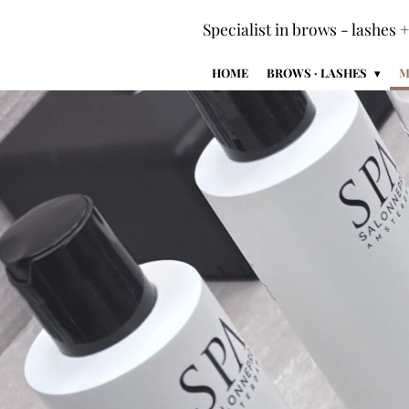
Ga
Specialist in brows - lashes 
direct
naar
HOME
BROWS · LASHES
M
de
hoofdinhoud