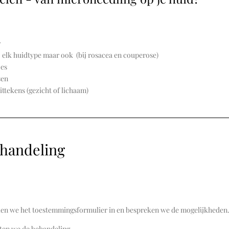
r
j elk huidtype maar ook (bij rosacea en couperose)
jes
sen
ttekens (gezicht of lichaam)
handeling
len we het toestemmingsformulier in en bespreken we de mogelijkheden
rten we de behandeling.