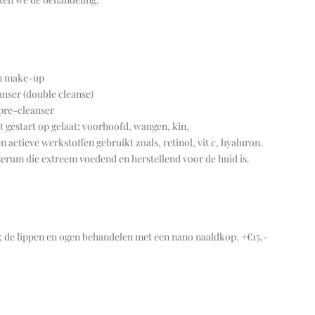
an make-up
anser (double cleanse)
pre-cleanser
gestart op gelaat; voorhoofd, wangen, kin,
ctieve werkstoffen gebruikt zoals, retinol, vit c, hyaluron.
erum die extreem voedend en herstellend voor de huid is.
; de lippen en ogen behandelen met een nano naaldkop. +€15.-