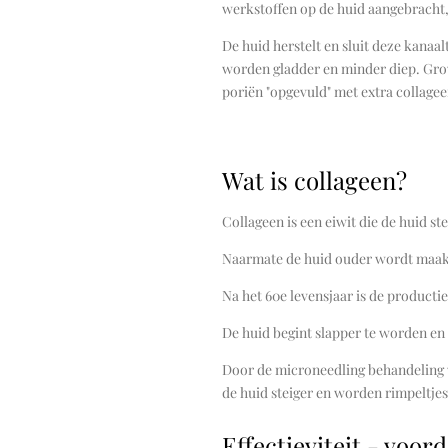
werkstoffen op de huid aangebracht,
De huid herstelt en sluit deze kanaal
worden gladder en minder diep. Grov
poriën "opgevuld" met extra collagee
Wat is collageen?
Collageen is een eiwit die de huid s
Naarmate de huid ouder wordt maakt 
Na het 60e levensjaar is de producti
De huid begint slapper te worden en 
Door de microneedling behandeling 
de huid steiger en worden rimpeltje
Effectieviteit - voor