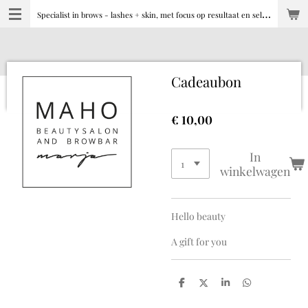
S
pecialist in brows - lashes + skin, met focus op resultaat en selfcare
Ga
direct
naar
de
hoofdinhoud
Cadeaubon
€ 10,00
In
winkelwagen
Hello beauty
A gift for you
D
D
S
D
e
e
h
e
l
e
a
l