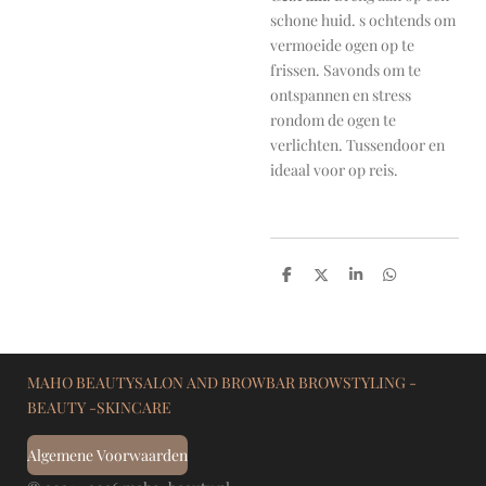
schone huid. s ochtends om
vermoeide ogen op te
frissen. Savonds om te
ontspannen en stress
rondom de ogen te
verlichten. Tussendoor en
ideaal voor op reis.
D
D
S
D
e
e
h
e
l
e
a
l
e
l
r
e
n
e
n
MAHO BEAUTYSALON AND BROWBAR BROWSTYLING -
BEAUTY -SKINCARE
Algemene Voorwaarden