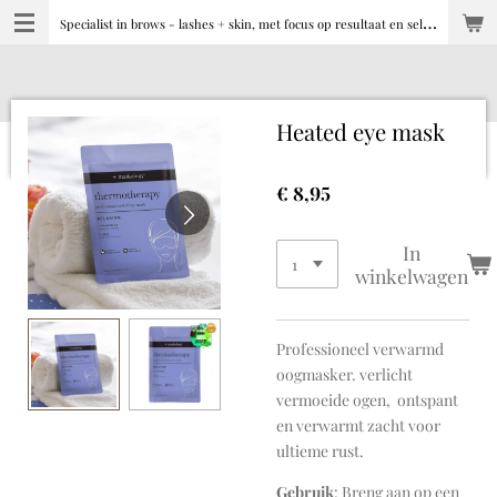
S
pecialist in brows - lashes + skin, met focus op resultaat en selfcare
Ga
direct
naar
de
hoofdinhoud
Heated eye mask
€ 8,95
In
winkelwagen
Professioneel verwarmd
oogmasker. verlicht
vermoeide ogen, ontspant
en verwarmt zacht voor
ultieme rust.
Gebruik
: Breng aan op een