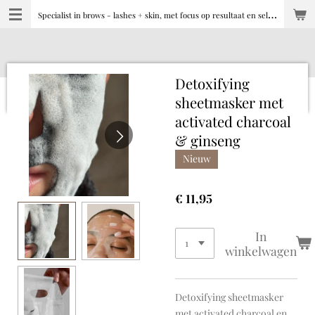
S
pecialist in brows - lashes + skin, met focus op resultaat en selfcare
Ga
direct
naar
de
hoofdinhoud
Detoxifying
sheetmasker met
activated charcoal
& ginseng
Nieuw
€ 11,95
In
winkelwagen
Detoxifying sheetmasker
met activated charcoal en