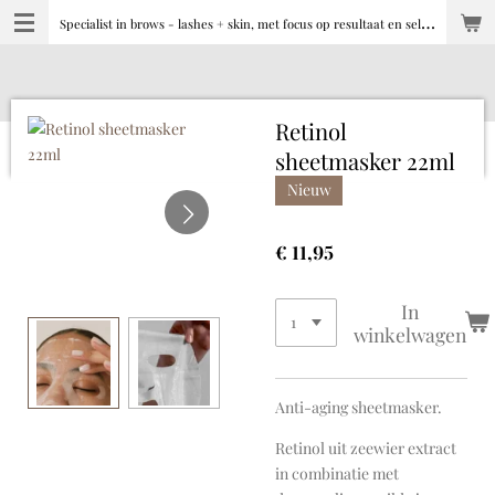
S
pecialist in brows - lashes + skin, met focus op resultaat en selfcare
Ga
direct
naar
de
hoofdinhoud
Retinol
sheetmasker 22ml
Nieuw
€ 11,95
In
winkelwagen
Anti-aging sheetmasker.
Retinol uit zeewier extract
in combinatie met