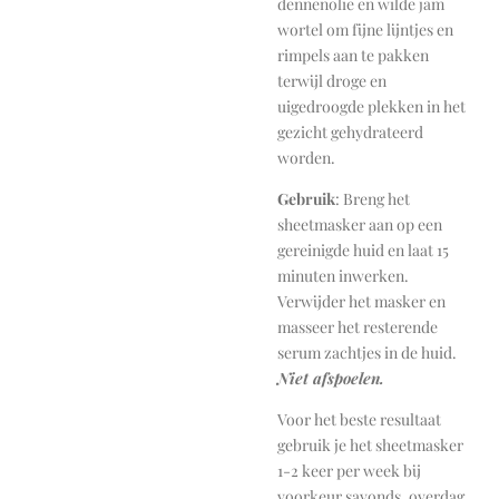
dennenolie en wilde jam
wortel om fijne lijntjes en
rimpels aan te pakken
terwijl droge en
uigedroogde plekken in het
gezicht gehydrateerd
worden.
Gebruik
: Breng het
sheetmasker aan op een
gereinigde huid en laat 15
minuten inwerken.
Verwijder het masker en
masseer het resterende
serum zachtjes in de huid.
Niet afspoelen.
Voor het beste resultaat
gebruik je het sheetmasker
1-2 keer per week bij
voorkeur savonds. overdag