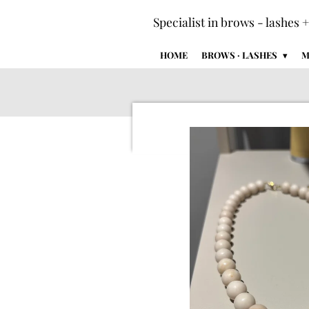
Ga
Specialist in brows - lashes 
direct
naar
HOME
BROWS · LASHES
M
de
hoofdinhoud