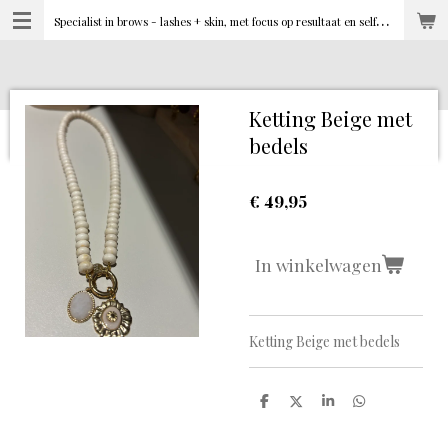
S
pecialist in brows - lashes + skin, met focus op resultaat en selfcare
Ga
direct
naar
de
hoofdinhoud
Ketting Beige met
bedels
€ 49,95
In winkelwagen
Ketting Beige met bedels
D
D
S
D
e
e
h
e
l
e
a
l