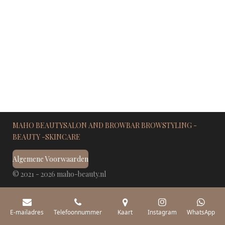
e
l
r
e
n
e
n
MAHO BEAUTYSALON AND BROWBAR BROWSTYLING -
BEAUTY -SKINCARE
Algemene Voorwaarden
© 2021 - 2026 maho-beauty.nl
E-mailadres
Telefoonnummer
Kaart
Instagram
WhatsApp