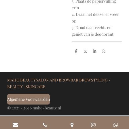
3. Plaats de papiervulling
erin
4. Draai het deksel er weer
op
5. Draai naar rechts en
geniet van je deodorant!
D
D
S
D
e
e
h
e
l
e
a
l
e
l
r
e
n
e
n
MAHO BEAUTYSALON AND BROWBAR BROWSTYLING -
BEAUTY -SKINCARE
Algemene Voorwaarden
© 2021 - 2026 maho-beauty.nl