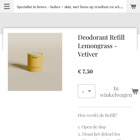
S
pecialist in brows - lashes + skin, met focus op resultaat en selfcare
Ga
direct
naar
de
hoofdinhoud
Deodorant Refill
Lemongrass -
Vetiver
€ 7,50
In
winkelwagen
Hoe werkt de Refill?
1. Open de dop
2. Draai het deksel los