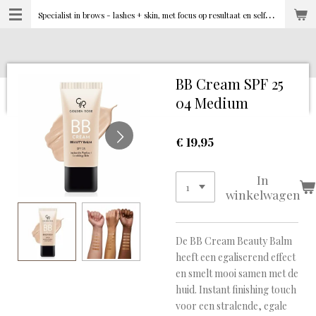
S
pecialist in brows - lashes + skin, met focus op resultaat en selfcare
Ga
direct
naar
de
hoofdinhoud
BB Cream SPF 25
04 Medium
€ 19,95
In
winkelwagen
De BB Cream Beauty Balm
heeft een egaliserend effect
en smelt mooi samen met de
huid. Instant finishing touch
voor een stralende, egale