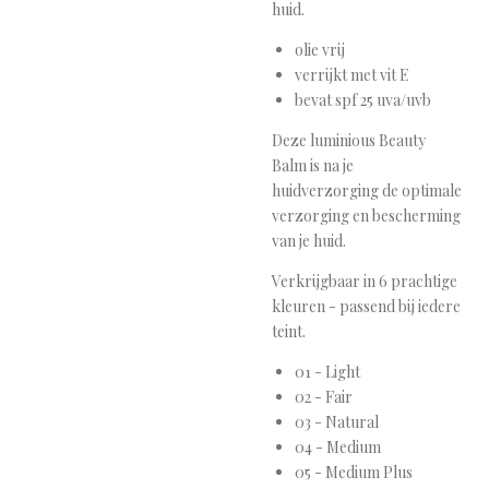
huid.
olie vrij
verrijkt met vit E
bevat spf 25 uva/uvb
Deze luminious Beauty
Balm is na je
huidverzorging de optimale
verzorging en bescherming
van je huid.
Verkrijgbaar in 6 prachtige
kleuren - passend bij iedere
teint.
01 - Light
02 - Fair
03 - Natural
04 - Medium
05 - Medium Plus