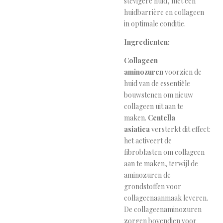
stevigere huid, met een
huidbarrière en collageen
in optimale conditie.
Ingredienten:
Collageen
aminozuren
voorzien de
huid van de essentiële
bouwstenen om nieuw
collageen uit aan te
maken.
Centella
asiatica
versterkt dit effect:
het activeert de
fibroblasten om collageen
aan te maken, terwijl de
aminozuren de
grondstoffen voor
collageenaanmaak leveren.
De collageenaminozuren
zorgen bovendien voor