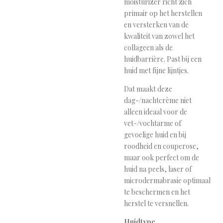
moisturizer richt zich
primair op het herstellen
en versterken van de
kwaliteit van zowel het
collageen als de
huidbarrière. Past bij een
huid met fijne lijntjes.
Dat maakt deze
dag-/nachtcrème niet
alleen ideaal voor de
vet-/vochtarme of
gevoelige huid en bij
roodheid en couperose,
maar ook perfect om de
huid na peels, laser of
microdermabrasie optimaal
te beschermen en het
herstel te versnellen.
Huidtype