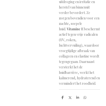
uitdroging en irritatie en
herstel van binnenuit
verder bevordert. Ze
zorgen bovendien voor een
zachte, soepele
huid.
Vitamine E
beschermt
actief tegen vrije radicalen
(UV, roken,
luchtvervuiling), waardoor
vroegtijdige afbraak van
collageen en elastine wordt
tegengegaan. Daarnaast
versterkt het de
huidbarrière, werkt het
kalmerend, hydraterend en
vermindert het roodheid.
D
D
S
D
e
e
h
e
l
e
a
l