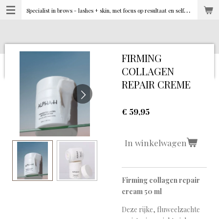
S
pecialist in brows - lashes + skin, met focus op resultaat en selfcare
Ga
direct
naar
de
hoofdinhoud
FIRMING
COLLAGEN
REPAIR CREME
€ 59,95
In winkelwagen
Firming collagen repair
cream 50 ml
Deze rijke, fluweelzachte