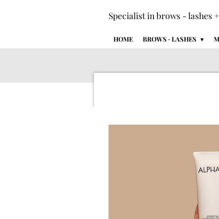
Ga
Specialist in brows - lashes 
direct
naar
HOME
BROWS · LASHES
M
de
hoofdinhoud