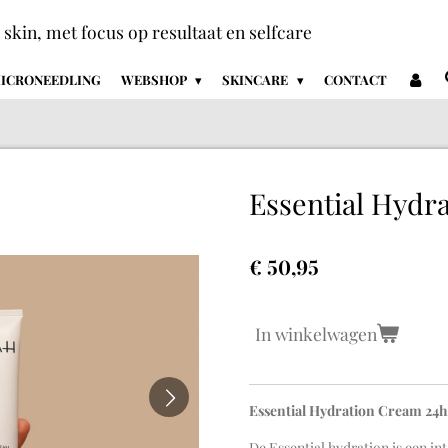
+ skin, met focus op resultaat en selfcare
ICRONEEDLING
WEBSHOP
SKINCARE
CONTACT
Essential Hydr
€ 50,95
In winkelwagen
Essential Hydration Cream 24h
De Essential hydration is een i