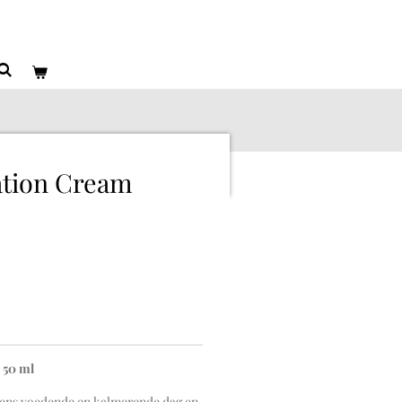
ation Cream
 50 ml
ntens voedende en kalmerende dag en