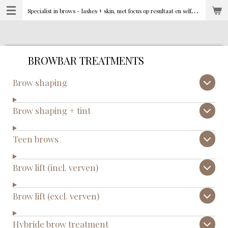
S
pecialist in brows - lashes + skin, met focus op resultaat en selfcare
Ga
direct
naar
de
hoofdinhoud
BROWBAR TREATMENTS
Brow shaping
Brow shaping + tint
Teen brows
Brow lift (incl. verven)
Brow lift (excl. verven)
Hybride brow treatment