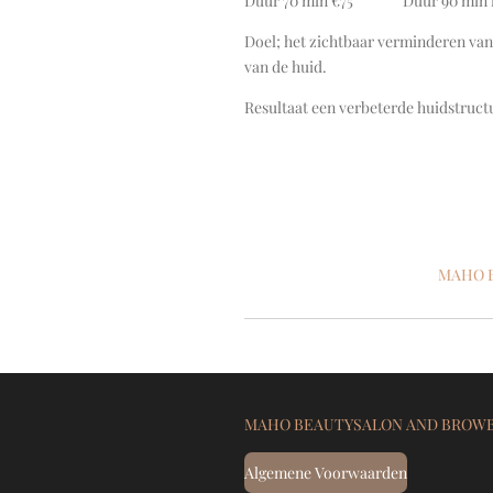
Duur 70 min €75 Duur 90 min inc
Doel; het zichtbaar verminderen van
van de huid.
Resultaat een verbeterde huidstructu
MAHO 
MAHO BEAUTYSALON AND BROWB
Algemene Voorwaarden