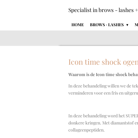
Ga
Specialist in brows - lashes 
direct
naar
HOME
BROWS · LASHES
M
de
hoofdinhoud
Icon time shock ogen
Waarom is de Icon time shock behan
In deze behandeling willen we de te
verminderen voor een fris en uitgeru
In deze behandeling word het SUPER
donkere kringen. Met diamantstof en 
collageenpeptiden.