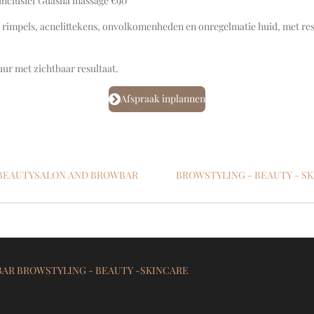
lusief Guasha massage €90
 rimpels, acnelittekens, onvolkomenheden en onregelmatie huid, met res
ur met zichtbaar resultaat.
Afspraak inplannen
BEAUTYSALON AND BROWBAR BROWSTYLING - BEAUTY - SK
AR BROWSTYLING - BEAUTY -SKINCARE