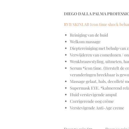
DIEGO DALLA PALMA PROFESSI
RVB SKINLAB Icon time shock behand
Reiniging van de huid
Welkom massage
Dieptereiniging met behulp van z
Verwijderen van comedonen / on
Wenkbrauwstyling, uitmeten, har
Serum *icon time. (Herstelt de e
veranderingen breekbaar is gewor
Massage gelaat, hals, decolleté 
Supermask EYE. *kalmerend rela
Huid verstevigende ampul
Corrigerende oog crème
Verstevigende Anti-Age creme